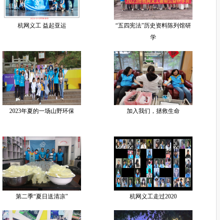
杭网义工 益起亚运
“五四宪法”历史资料陈列馆研
学
2023年夏的一场山野环保
加入我们，拯救生命
第二季“夏日送清凉”
杭网义工走过2020