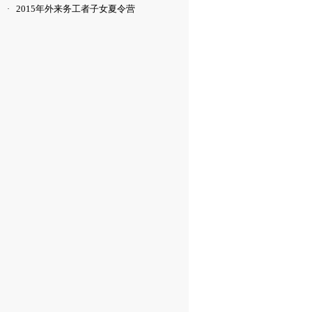
2015年外来务工者子女夏令营
·