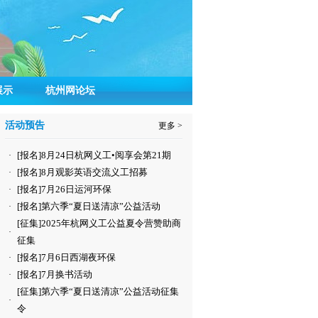
展示
杭州网论坛
活动预告
更多 >
[报名]8月24日杭网义工•阅享会第21期
·
[报名]8月观影英语交流义工招募
·
[报名]7月26日运河环保
·
[报名]第六季“夏日送清凉”公益活动
·
[征集]2025年杭网义工公益夏令营赞助商
·
征集
[报名]7月6日西湖夜环保
·
[报名]7月换书活动
·
[征集]第六季“夏日送清凉”公益活动征集
·
令