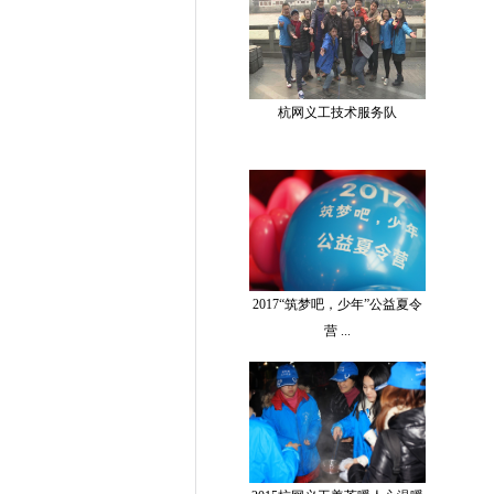
杭网义工技术服务队
2017“筑梦吧，少年”公益夏令
营 ...