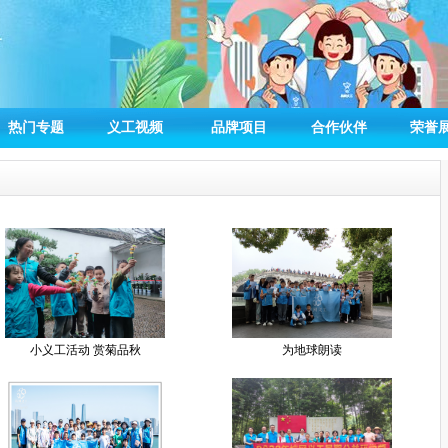
热门专题
义工视频
品牌项目
合作伙伴
荣誉
小义工活动 赏菊品秋
为地球朗读