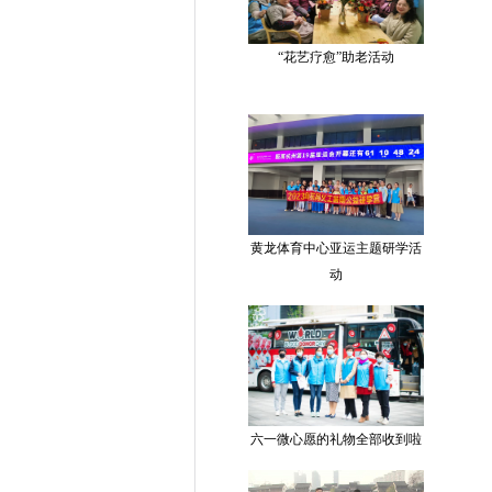
“花艺疗愈”助老活动
黄龙体育中心亚运主题研学活
动
六一微心愿的礼物全部收到啦