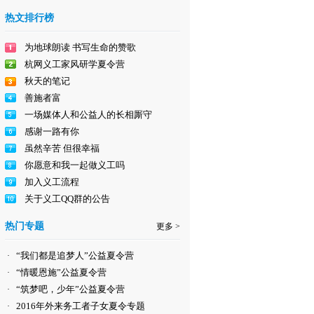
热文排行榜
为地球朗读 书写生命的赞歌
杭网义工家风研学夏令营
秋天的笔记
善施者富
一场媒体人和公益人的长相厮守
感谢一路有你
虽然辛苦 但很幸福
你愿意和我一起做义工吗
加入义工流程
关于义工QQ群的公告
热门专题
更多 >
“我们都是追梦人”公益夏令营
·
“情暖恩施”公益夏令营
·
“筑梦吧，少年”公益夏令营
·
2016年外来务工者子女夏令专题
·