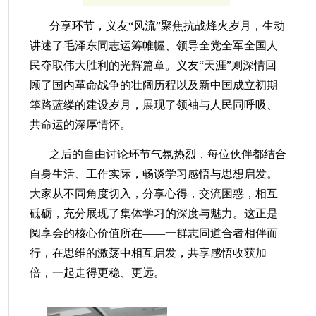
分享环节，
义
友
“风流”聚焦抗战烽火岁月，生动
讲述了毛泽东同志运筹帷幄、领导全党全军全国人
民夺取伟大胜利的光辉篇章。
义
友
“天涯”则深情回
顾了国内革命战争的壮阔历程以及新中国成立初期
筚路蓝缕的建设岁月，展现了领袖与人民同呼吸、
共命运的深厚情怀。
之后的
自由讨论环节气氛热烈，每位
伙伴
都结合
自身生活、工作实际，畅谈学习感悟与思想启发。
大家从不同角度切入，分享心得，交流困惑，相互
砥砺，充分展现了集体学习的深度与魅力。这正是
阅享会
的核心价值所在
——一群志同道合者相伴而
行，在思维的激荡中相互启发，
共享感悟收获
加
倍
，
一起
走得更稳、更远。