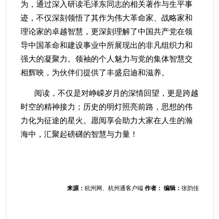
为，通过深入研读毛泽东同志的相关著作与生平事
迹，不仅深刻领悟了其作为伟大革命家、战略家和
理论家的卓越智慧，更深刻理解了中国共产党在领
导中国革命和建设事业中所展现出的非凡组织力和
强大的凝聚力。领袖的个人魅力与党的集体智慧交
相辉映，为
伙伴们
提供了
丰盛启迪和
滋养。
阅读，不仅是对峥嵘岁月的深情回望，更是跨越
时空的精神接力
；历史的明灯照亮前路，思想的伟
力化为征途的星火。愿阅享会助
力
大家在人生的瀚
海中，汇聚起磅礴的智慧与力量！
来源：
杭州网、杭州通客户端
作者：
编辑：
张韵佳